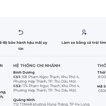
ế độ bảo hành hậu mãi uy
Làm xe bằng cả trái ti
tín
HỆ THỐNG CHI NHÁNH
THÔ
ẤN
Bình Dương
Thời
CS1:
168 Phạm Ngọc Thạch, Khu Phố 4,
8:00
Phường Hiệp Thành, TP. Thủ Dầu Một.
CS2:
174 Phạm Ngọc Thạch, Khu Phố 4,
Mã S
Phường Hiệp Thành, TP. Thủ Dầu Một.
0306
ng,
h,
Quảng Ninh
712 T13K4B phường Hùng Thắng, TP Hạ Long,