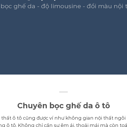
bọc ghế da - độ limousine - đổi màu nội t
Chuyên bọc ghế da ô tô
thất ô tô cũng được ví như không gian nội thất ngôi
g ô tô. Không chỉ cần sự êm ái, thoải mái mà còn t