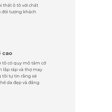
 thất ô tô với chất
u đối tượng khách
ề cao
ô tô có quy mô tầm cỡ
n lắp ráp và thợ may
tôi tự tin rẵng sẽ
hế da đẹp và đẳng