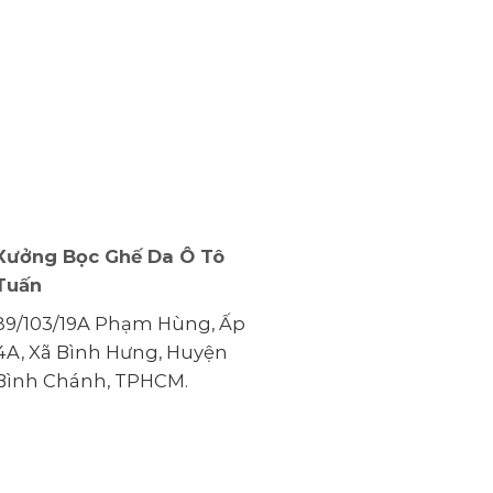
Xưởng Bọc Ghế Da Ô Tô
Tuấn
89/103/19A Phạm Hùng, Ấp
4A, Xã Bình Hưng, Huyện
Bình Chánh, TPHCM.