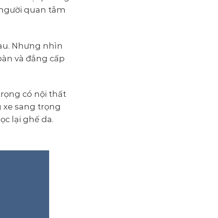
u người quan tâm
hau. Nhưng nhìn
oàn và đẳng cấp
rọng có nội thất
g xe sang trọng
c lại ghế da.