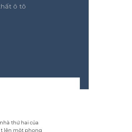
hất ô tô
 nhà thứ hai của
oát lên một phong