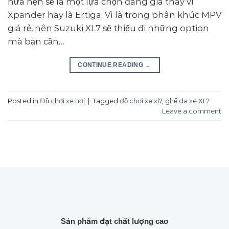
hứa hẹn sẽ là một lựa chọn đáng giá thay vì
Xpander hay là Ertiga. Vì là trong phân khúc MPV
giá rẻ, nên Suzuki XL7 sẽ thiếu đi những option
mà bạn cần…
CONTINUE READING
→
Posted in
Đồ chơi xe hơi
|
Tagged
đồ chơi xe xl7
,
ghế da xe XL7
Leave a comment
Sản phẩm đạt chất lượng cao