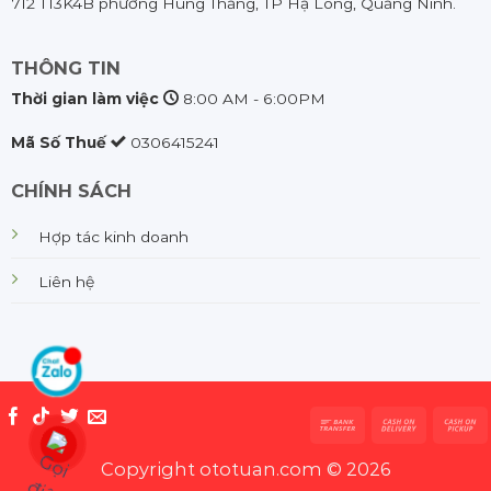
712 T13K4B phường Hùng Thắng, TP Hạ Long, Quảng Ninh.
THÔNG TIN
Thời gian làm việc
8:00 AM - 6:00PM
Mã Số Thuế
0306415241
CHÍNH SÁCH
Hợp tác kinh doanh
Liên hệ
Copyright ototuan.com © 2026