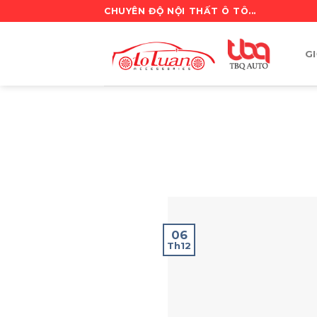
Skip
CHUYÊN ĐỘ NỘI THẤT Ô TÔ...
to
content
GI
06
Th12