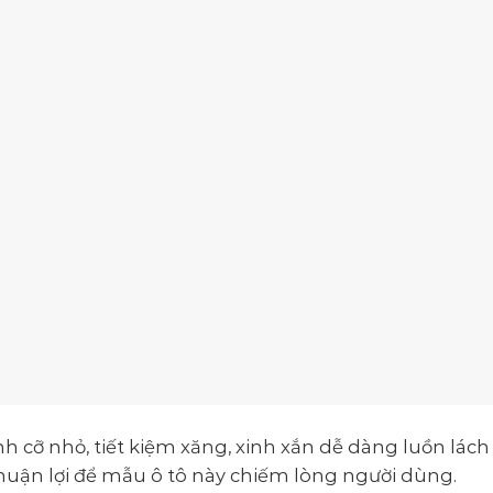
đình cỡ nhỏ, tiết kiệm xăng, xinh xắn dễ dàng luồn lá
thuận lợi để mẫu ô tô này chiếm lòng người dùng.