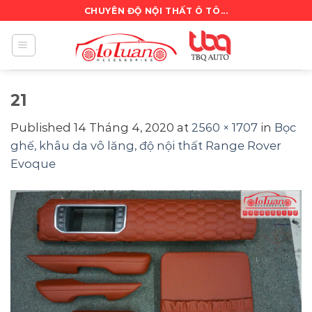
Skip
CHUYÊN ĐỘ NỘI THẤT Ô TÔ...
to
content
21
Published
14 Tháng 4, 2020
at
2560 × 1707
in
Bọc
ghế, khâu da vô lăng, độ nội thất Range Rover
Evoque