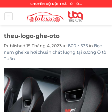
Skip
CHUYÊN ĐỘ NỘI THẤT Ô TÔ...
to
content
theu-logo-ghe-oto
Published
15 Tháng 4, 2023
at
800 × 533
in
Bọc
nệm ghế xe hơi chuẩn chất lượng tại xưởng Ô tô
Tuấn