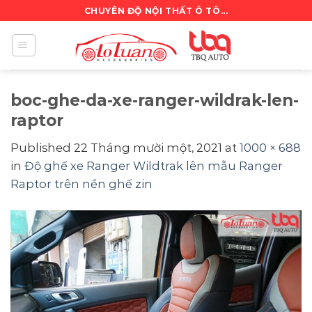
Skip
CHUYÊN ĐỘ NỘI THẤT Ô TÔ...
to
content
boc-ghe-da-xe-ranger-wildrak-len-
raptor
Published
22 Tháng mười một, 2021
at
1000 × 688
in
Độ ghế xe Ranger Wildtrak lên mẫu Ranger
Raptor trên nền ghế zin