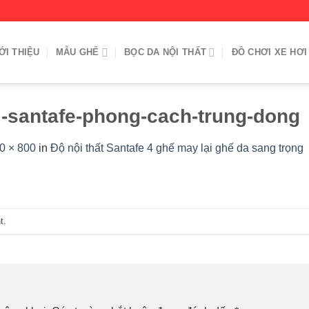
ỚI THIỆU
MẪU GHẾ
BỌC DA NỘI THẤT
ĐỒ CHƠI XE HƠI
i-santafe-phong-cach-trung-dong
0 × 800
in
Độ nội thất Santafe 4 ghế may lại ghế da sang trọng
t
.