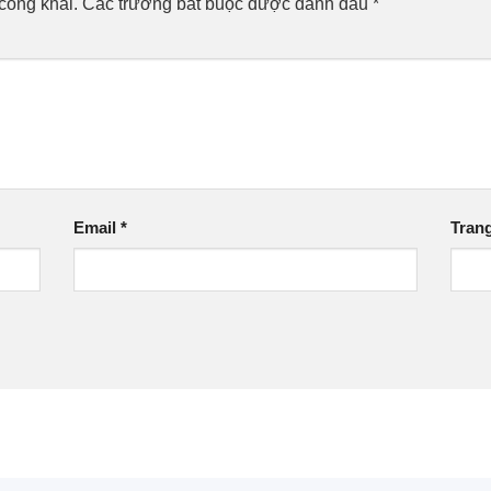
công khai.
Các trường bắt buộc được đánh dấu
*
Email
*
Tran