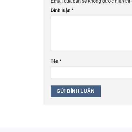
Email của bạn sẽ không được hiển thị 
Bình luận
*
Tên
*