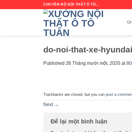
Skip
CHUYÊN ĐỘ NỘI THẤT Ô TÔ...
to
content
GI
do-noi-that-xe-hyunda
Published
26 Tháng mười một, 2020
at
80
Trackbacks are closed, but you can
post a commen
Next
→
Để lại một bình luận