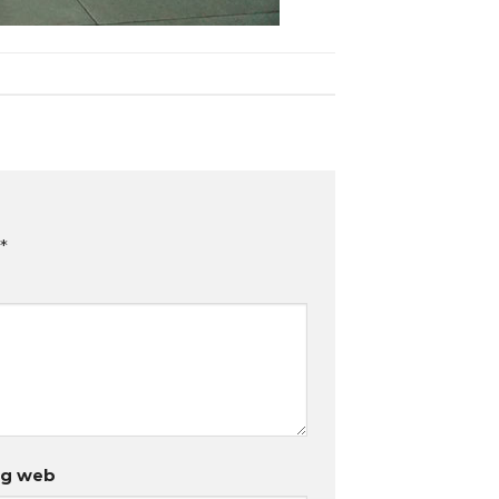
*
ng web