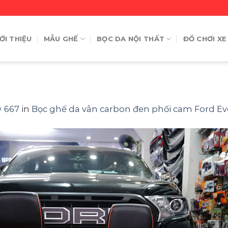
ỚI THIỆU
MẪU GHẾ
BỌC DA NỘI THẤT
ĐỒ CHƠI XE
× 667
in
Bọc ghế da vân carbon đen phối cam Ford Ev