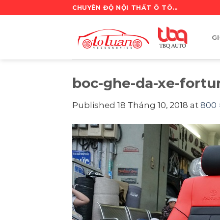
Skip
CHUYÊN ĐỘ NỘI THẤT Ô TÔ...
to
content
GI
boc-ghe-da-xe-fort
Published
18 Tháng 10, 2018
at
800 