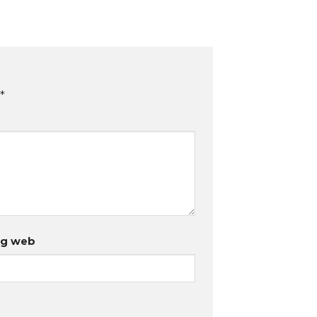
*
ng web