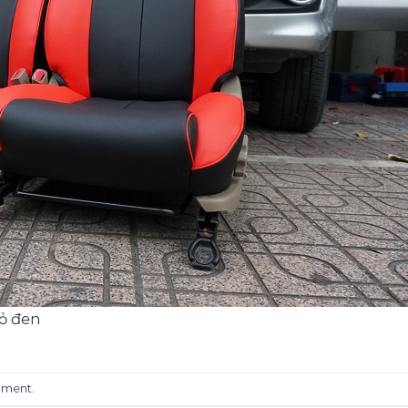
ỏ đen
mment
.