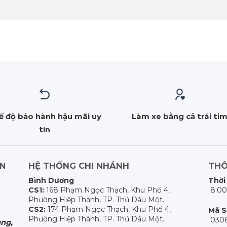
ế độ bảo hành hậu mãi uy
Làm xe bằng cả trái ti
tín
HỆ THỐNG CHI NHÁNH
THÔ
ẤN
Bình Dương
Thời
CS1:
168 Phạm Ngọc Thạch, Khu Phố 4,
8:00
Phường Hiệp Thành, TP. Thủ Dầu Một.
CS2:
174 Phạm Ngọc Thạch, Khu Phố 4,
Mã S
Phường Hiệp Thành, TP. Thủ Dầu Một.
0306
ng,