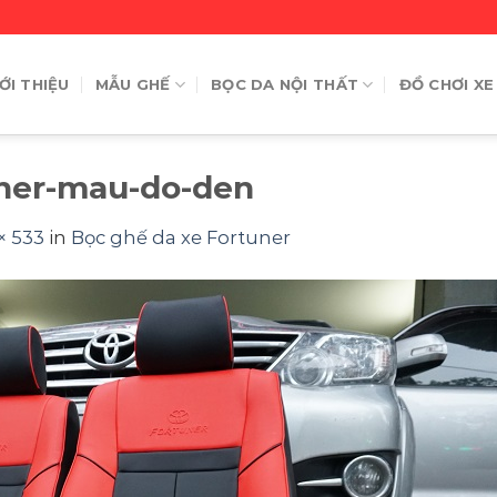
ỚI THIỆU
MẪU GHẾ
BỌC DA NỘI THẤT
ĐỒ CHƠI XE
uner-mau-do-den
× 533
in
Bọc ghế da xe Fortuner