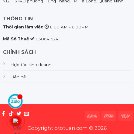
712 T13K4B phường Hùng Thắng, TP Hạ Long, Quảng Ninh.
THÔNG TIN
Thời gian làm việc
8:00 AM - 6:00PM
Mã Số Thuế
0306415241
CHÍNH SÁCH
Hợp tác kinh doanh
Liên hệ
Copyright ototuan.com © 2026