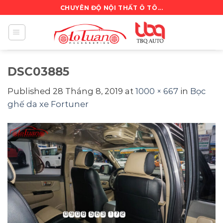
Skip
CHUYÊN ĐỘ NỘI THẤT Ô TÔ...
to
content
DSC03885
Published
28 Tháng 8, 2019
at
1000 × 667
in
Bọc
ghế da xe Fortuner