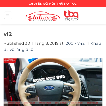
Skip
CHUYÊN ĐỘ NỘI THẤT Ô TÔ...
to
content
vl2
Published
30 Tháng 8, 2019
at
1200 × 742
in
Khâu
da vô lăng ô tô