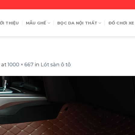
ỚI THIỆU
MẪU GHẾ
BỌC DA NỘI THẤT
ĐỒ CHƠI XE
at
1000 × 667
in
Lót sàn ô tô