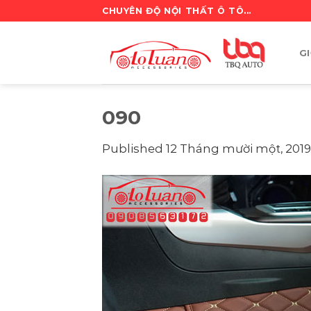
Skip
CHUYÊN ĐỘ NỘI THẤT Ô TÔ...
to
content
GI
090
Published
12 Tháng mười một, 2019