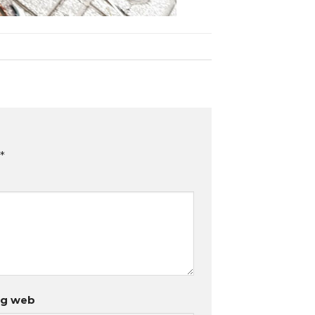
*
ng web