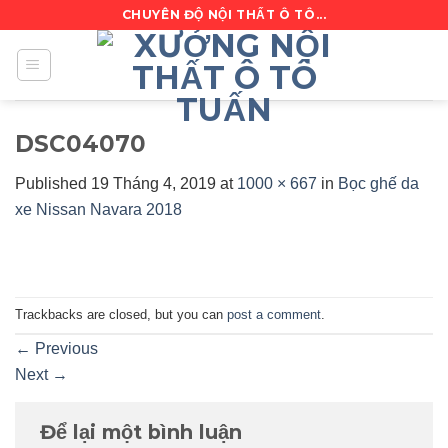
Skip
CHUYÊN ĐỘ NỘI THẤT Ô TÔ...
to
content
DSC04070
Published
19 Tháng 4, 2019
at
1000 × 667
in
Bọc ghế da
xe Nissan Navara 2018
Trackbacks are closed, but you can
post a comment
.
←
Previous
Next
→
Để lại một bình luận