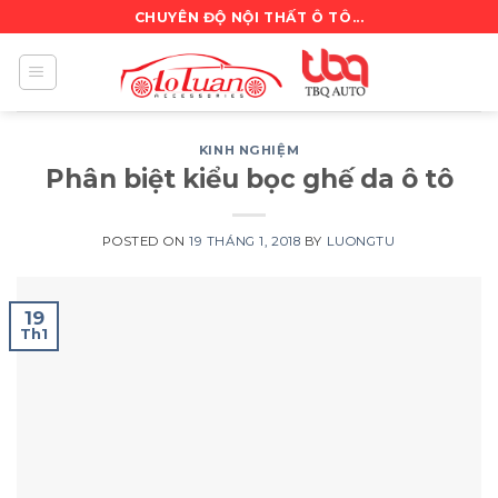
Skip
CHUYÊN ĐỘ NỘI THẤT Ô TÔ...
to
content
KINH NGHIỆM
Phân biệt kiểu bọc ghế da ô tô
POSTED ON
19 THÁNG 1, 2018
BY
LUONGTU
19
Th1