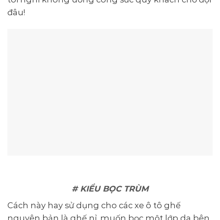
đâu!
# KIỂU BỌC TRÙM
Cách này hay sử dụng cho các xe ô tô ghế
nguyên bản là ghế nỉ, muốn bọc một lớp da bên