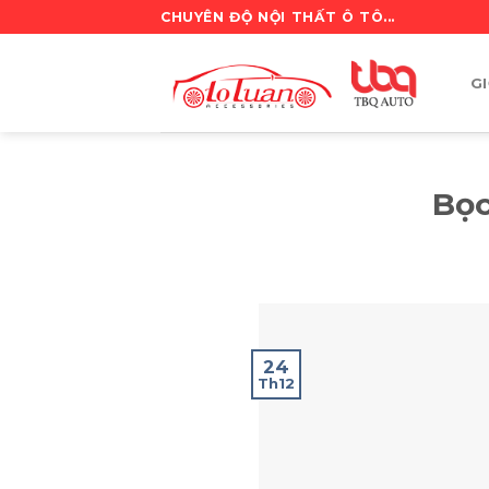
Skip
CHUYÊN ĐỘ NỘI THẤT Ô TÔ...
to
content
GI
Bọc
24
Th12