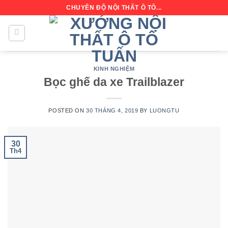
Skip
CHUYÊN ĐỘ NỘI THẤT Ô TÔ...
to
content
KINH NGHIỆM
Bọc ghế da xe Trailblazer
POSTED ON
30 THÁNG 4, 2019
BY
LUONGTU
30
Th4