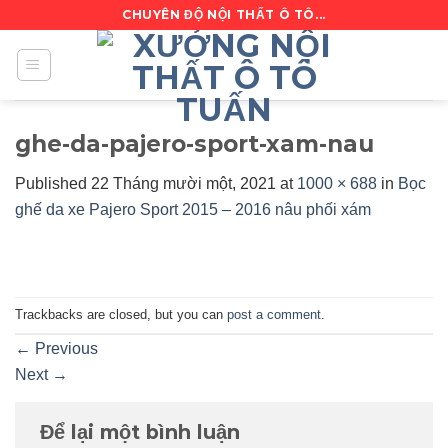
Skip
CHUYÊN ĐỘ NỘI THẤT Ô TÔ...
to
content
ghe-da-pajero-sport-xam-nau
Published
22 Tháng mười một, 2021
at
1000 × 688
in
Bọc
ghế da xe Pajero Sport 2015 – 2016 nâu phối xám
Trackbacks are closed, but you can
post a comment
.
←
Previous
Next
→
Để lại một bình luận