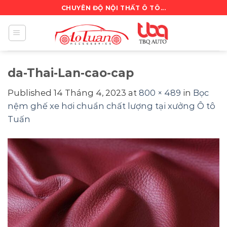
Skip
CHUYÊN ĐỘ NỘI THẤT Ô TÔ...
to
content
da-Thai-Lan-cao-cap
Published
14 Tháng 4, 2023
at
800 × 489
in
Bọc
nệm ghế xe hơi chuẩn chất lượng tại xưởng Ô tô
Tuấn