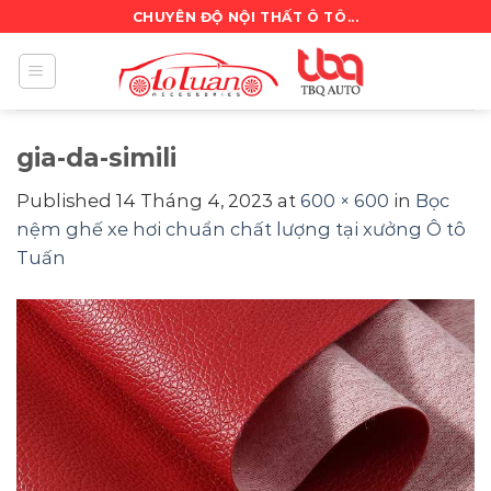
Skip
CHUYÊN ĐỘ NỘI THẤT Ô TÔ...
to
content
gia-da-simili
Published
14 Tháng 4, 2023
at
600 × 600
in
Bọc
nệm ghế xe hơi chuẩn chất lượng tại xưởng Ô tô
Tuấn