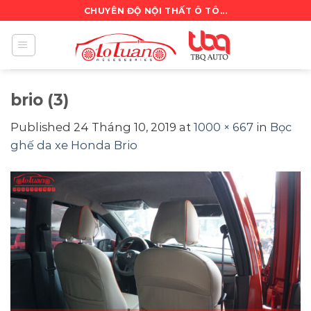
Skip
CHUYÊN ĐỘ NỘI THẤT Ô TÔ...
to
content
brio (3)
Published
24 Tháng 10, 2019
at
1000 × 667
in
Bọc
ghế da xe Honda Brio