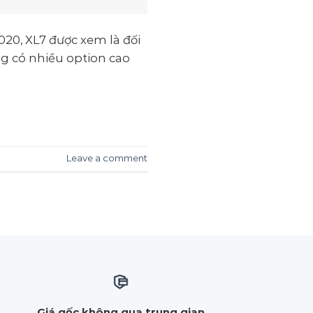
20, XL7 được xem là đối
g có nhiều option cao
Leave a comment
m
Giá gốc không qua trung gian