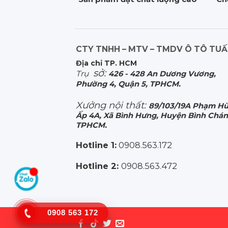
CTY TNHH – MTV – TMDV Ô TÔ TU
Địa chỉ TP. HCM
sở:
Trụ
426 - 428 An Dương Vương,
Phường 4, Quận 5, TPHCM.
Xưởng nội thất:
89/103/19A Phạm Hù
Ấp 4A, Xã Bình Hưng, Huyện Bình Chán
TPHCM.
Hotline 1:
0908.563.172
Hotline 2:
0908.563.472
0908 563 172