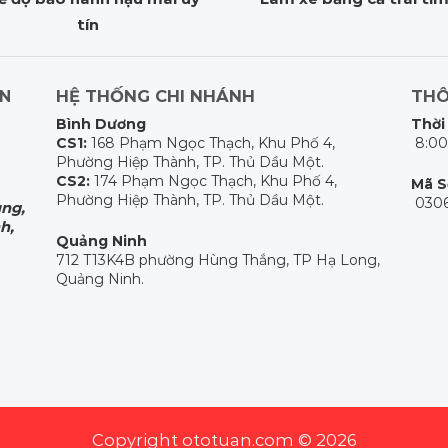
tín
HỆ THỐNG CHI NHÁNH
THÔ
ẤN
Bình Dương
Thời
CS1:
168 Phạm Ngọc Thạch, Khu Phố 4,
8:00
Phường Hiệp Thành, TP. Thủ Dầu Một.
CS2:
174 Phạm Ngọc Thạch, Khu Phố 4,
Mã S
Phường Hiệp Thành, TP. Thủ Dầu Một.
0306
ng,
h,
Quảng Ninh
712 T13K4B phường Hùng Thắng, TP Hạ Long,
Quảng Ninh.
Copyright ototuan.com © 2026