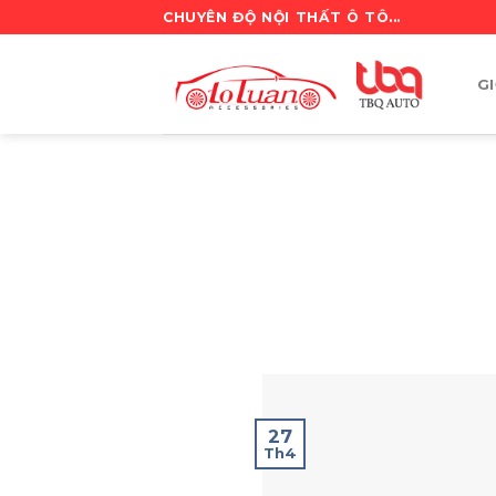
Skip
CHUYÊN ĐỘ NỘI THẤT Ô TÔ...
to
content
GI
27
Th4