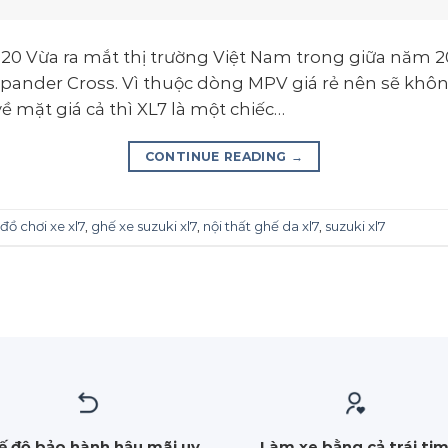
20 Vừa ra mắt thị trường Việt Nam trong giữa năm 20
Xpander Cross. Vì thuộc dòng MPV giá rẻ nên sẽ khôn
 mặt giá cả thì XL7 là một chiếc…
CONTINUE READING
→
đồ chơi xe xl7
,
ghế xe suzuki xl7
,
nội thất ghế da xl7
,
suzuki xl7
ế độ bảo hành hậu mãi uy
Làm xe bằng cả trái ti