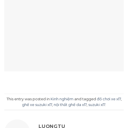
This entry was posted in
Kinh nghiệm
and tagged
đồ chơi xe xl7
,
ghế xe suzuki xl7
,
nội thất ghế da xl7
,
suzuki xl7
.
LUONGTU