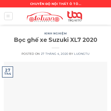
Skip
CHUYÊN ĐỘ NỘI THẤT Ô TÔ...
to
content
KINH NGHIỆM
Bọc ghế xe Suzuki XL7 2020
POSTED ON
27 THÁNG 4, 2020
BY
LUONGTU
27
Th4